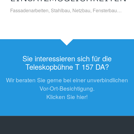
Fassadenarbeiten, Stahlbau, Netzbau, Fensterbau…
Sie interessieren sich für die
Teleskopbühne T 157 DA?
Wir beraten Sie gerne bei einer unverbindlichen
Vor-Ort-Besichtigung.
Klicken Sie hier!