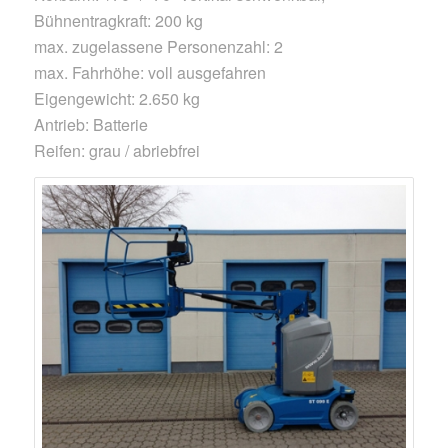
Bühnentragkraft: 200 kg
max. zugelassene Personenzahl: 2
max. Fahrhöhe: voll ausgefahren
Eigengewicht: 2.650 kg
Antrieb: Batterie
Reifen: grau / abriebfrei